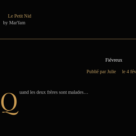
Passer
au
contenu
Le Petit Nid
by Mar'fam
Fiévreux
Julie
4 fé
Q
uand les deux frères sont malades…