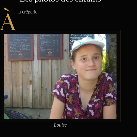
À
la crêperie
Louise